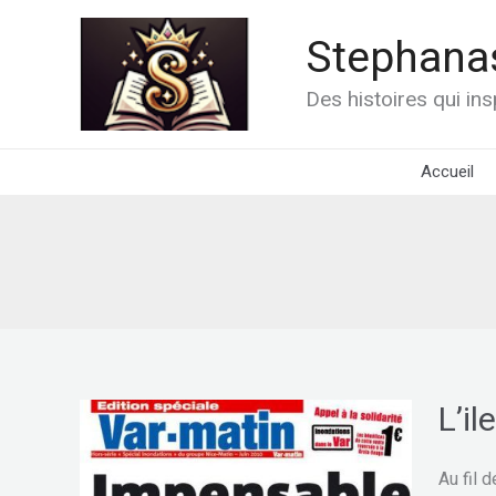
Aller
au
Stephanas
contenu
Des histoires qui in
Accueil
L’il
L’ile
rouge
Au fil 