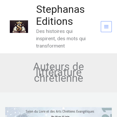
Aller
Stephanas
au
contenu
Editions
Des histoires qui
inspirent, des mots qui
transforment
Auteurs de
littérature
chrétienne
Salon
du