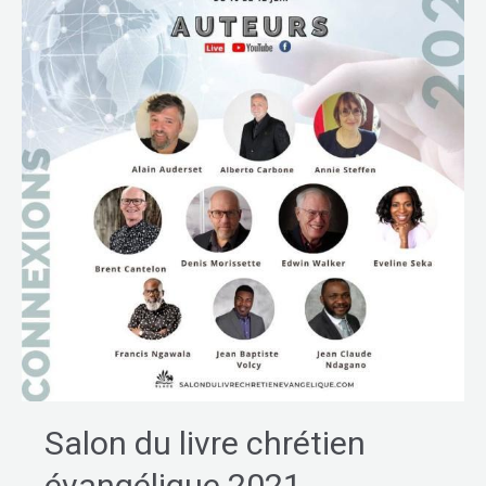
livre
chrétien
évangélique
2021
Salon du livre chrétien