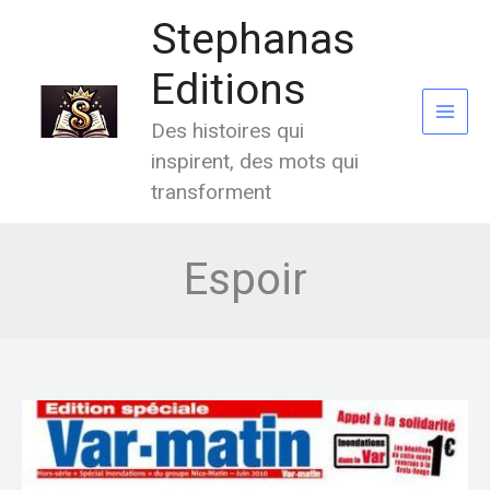
Aller
Stephanas
au
contenu
Editions
Des histoires qui
inspirent, des mots qui
transforment
Espoir
L’ile
rouge