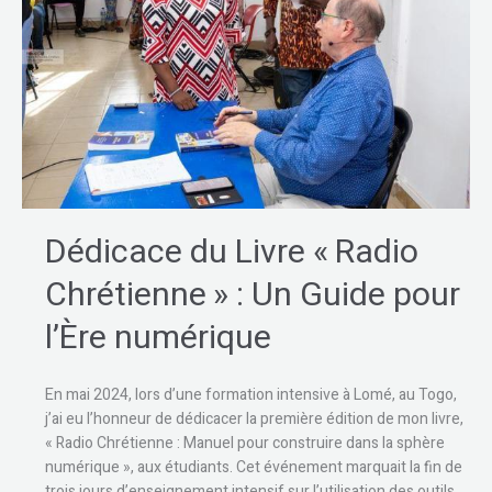
Radio
Chrétienne » :
Un
Guide
pour
l’Ère
numérique
Dédicace du Livre « Radio
Chrétienne » : Un Guide pour
l’Ère numérique
En mai 2024, lors d’une formation intensive à Lomé, au Togo,
j’ai eu l’honneur de dédicacer la première édition de mon livre,
« Radio Chrétienne : Manuel pour construire dans la sphère
numérique », aux étudiants. Cet événement marquait la fin de
trois jours d’enseignement intensif sur l’utilisation des outils