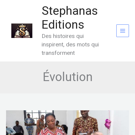
Aller
Stephanas
au
contenu
Editions
Des histoires qui
inspirent, des mots qui
transforment
Évolution
Dédicace
du
Livre
«