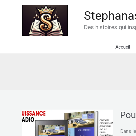
Aller
au
Stephanas
contenu
Des histoires qui in
Accueil
Pou
Pour
une
commun
Dans le
percuta