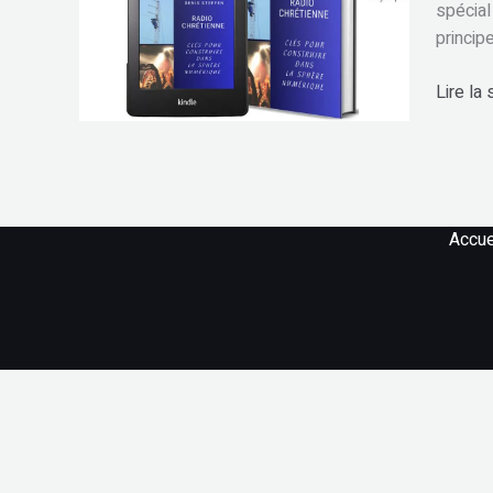
spécial
princip
Lire la 
Accue