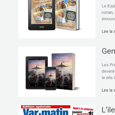
le
Le 8 ju
vin
roman, 
de
émouvan
l’oubli »
Lire la 
d’Annie
Steffen
Moulin
Gen
Genès
d’un
premier
Les Pre
roman
devenir
le site
Lire la 
L’il
L’ile
rouge