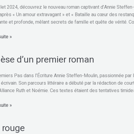
illet 2024, découvrez le nouveau roman captivant d’Annie Steffen-Mo
après « Un amour extravagant » et « Bataille au cœur des restan
te et profonde, mêlant secrets de famille et quête de vérité. Con
suite »
-
èse d’un premier roman
e
miers Pas dans l’Écriture Annie Steffen-Moulin, passionnée par 
 écrivain. Son parcours littéraire a débuté par la rédaction de co
 Alliance Ruth et Noémie. Ces textes étaient des tentatives timi
suite »
e rouge